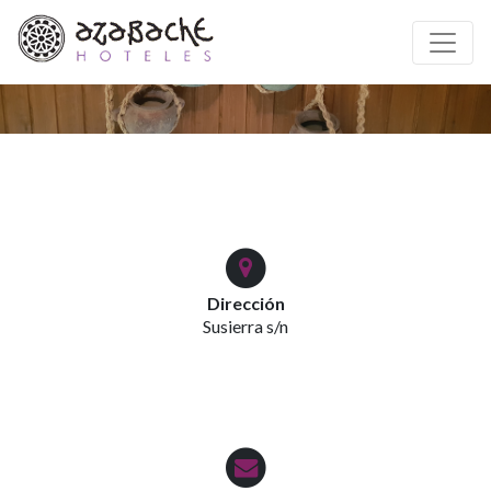
crossorigin="anonymous">
Dirección
Susierra s/n